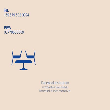
Tel.
+39 379 302 0594
P.IVA
02779600069
Informativa sulla privacy
Facebook
Instagram
© 2026
Bar Chiuso Moleto
Termini e informative